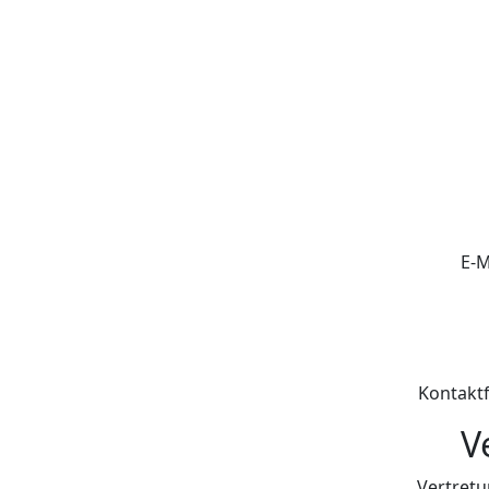
E-M
Kontaktf
V
Vertretu