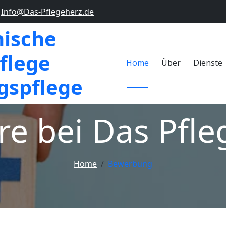
Info@Das-Pflegeherz.de
nische
flege
Home
Über
Dienste
spflege
re bei Das Pfl
Home
Bewerbung