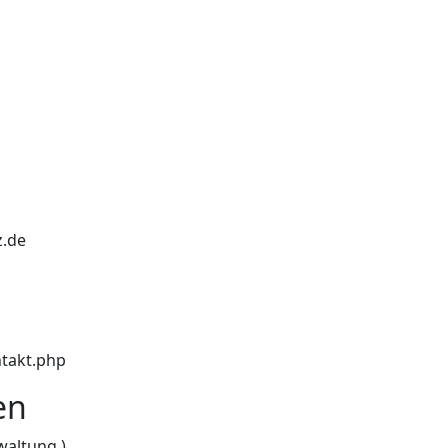
z.de
ntakt.php
en
waltung )