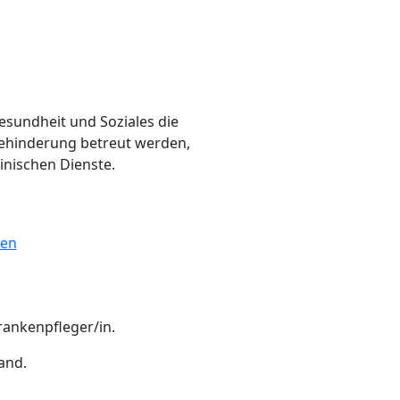
esundheit und Soziales die
Behinderung betreut werden,
inischen Dienste.
gen
rankenpfleger/in.
and.