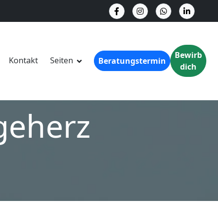
Bewirb
Kontakt
Seiten
Beratungstermin
dich
egeherz