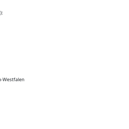
):
n-Westfalen